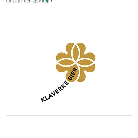
Of stuur een app:
app >