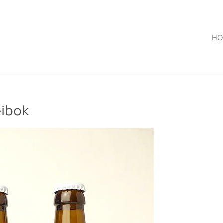
HO
eibok