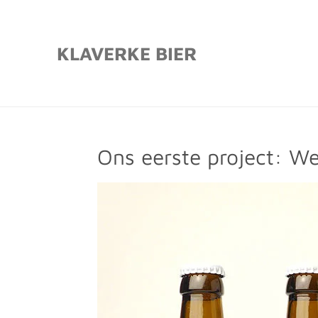
Ga
direct
KLAVERKE BIER
naar
de
hoofdinhoud
Ons eerste project: W