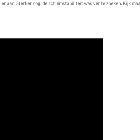
ier aan. Sterker nog: de schuimstabiliteit was ver te zoeken. Kijk maa