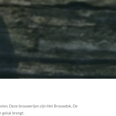
kkelen. Deze brouwerijen zijn Het Brouwdok, De
r geluk brengt.