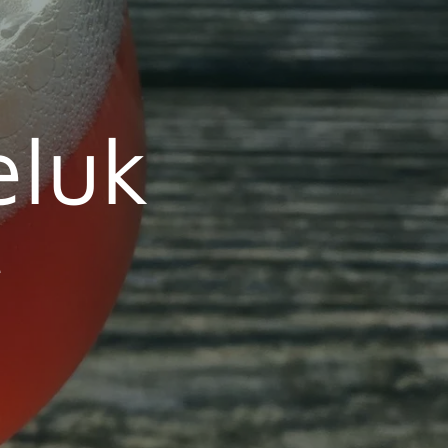
eluk
e