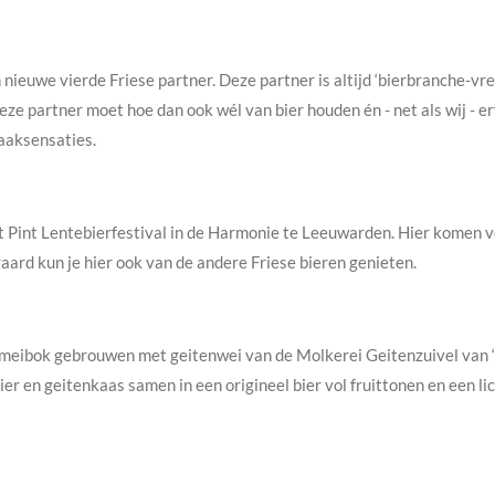
nieuwe vierde Friese partner. Deze partner is altijd ‘bierbranche-vr
e partner moet hoe dan ook wél van bier houden én - net als wij - erv
aaksensaties.
t Pint Lentebierfestival in de Harmonie te Leeuwarden. Hier komen ve
aard kun je hier ook van de andere Friese bieren genieten.
meibok gebrouwen met geitenwei van de Molkerei Geitenzuivel van ‘
r en geitenkaas samen in een origineel bier vol fruittonen en een lic