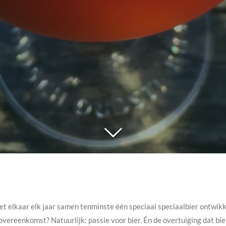
 met elkaar elk jaar samen tenminste één speciaal speciaalbier ontwi
ereenkomst? Natuurlijk: passie voor bier. Én de overtuiging dat bie